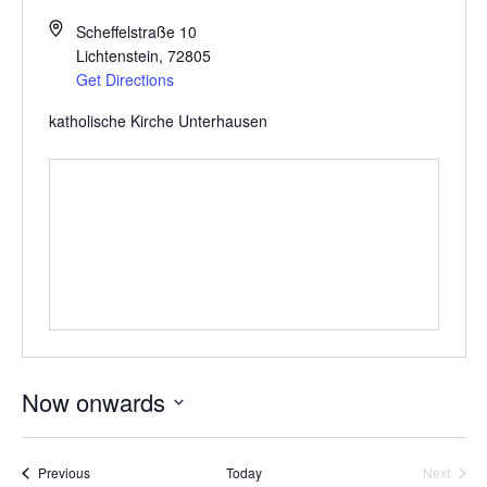
Scheffelstraße 10
Lichtenstein
,
72805
Get Directions
katholische Kirche Unterhausen
Now onwards
Select
date.
Events
Event
Previous
Today
Next