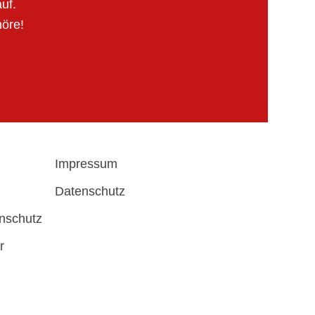
uf.
höre!
Impressum
Datenschutz
enschutz
r