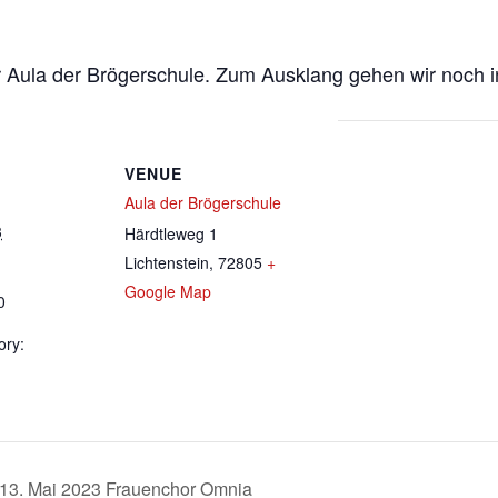
r Aula der Brögerschule. Zum Ausklang gehen wir noch i
VENUE
Aula der Brögerschule
3
Härdtleweg 1
Lichtenstein
,
72805
+
Google Map
0
ory:
13. Mai 2023 Frauenchor Omnia