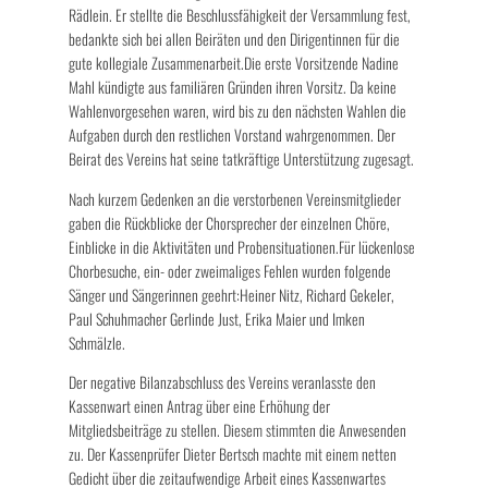
Rädlein. Er stellte die Beschlussfähigkeit der Versammlung fest,
bedankte sich bei allen Beiräten und den Dirigentinnen für die
gute kollegiale Zusammenarbeit.Die erste Vorsitzende Nadine
Mahl kündigte aus familiären Gründen ihren Vorsitz. Da keine
Wahlenvorgesehen waren, wird bis zu den nächsten Wahlen die
Aufgaben durch den restlichen Vorstand wahrgenommen. Der
Beirat des Vereins hat seine tatkräftige Unterstützung zugesagt.
Nach kurzem Gedenken an die verstorbenen Vereinsmitglieder
gaben die Rückblicke der Chorsprecher der einzelnen Chöre,
Einblicke in die Aktivitäten und Probensituationen.Für lückenlose
Chorbesuche, ein- oder zweimaliges Fehlen wurden folgende
Sänger und Sängerinnen geehrt:Heiner Nitz, Richard Gekeler,
Paul Schuhmacher Gerlinde Just, Erika Maier und Imken
Schmälzle.
Der negative Bilanzabschluss des Vereins veranlasste den
Kassenwart einen Antrag über eine Erhöhung der
Mitgliedsbeiträge zu stellen. Diesem stimmten die Anwesenden
zu. Der Kassenprüfer Dieter Bertsch machte mit einem netten
Gedicht über die zeitaufwendige Arbeit eines Kassenwartes